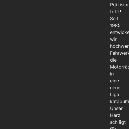
Präzisio
trifft!
Seit
1985
entwicke
wir
hochwer
Fahrwer
die
Motorrä
in
eine
neue
Liga
katapulti
Unser
Herz
schlägt