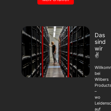
Das
sind
wir
✌️
Willkom
bei
Wilbers
Product
–
wo
Leidensc
auf